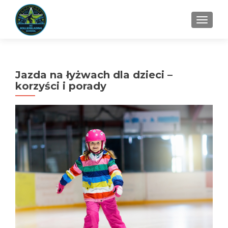
TOGGL
Jazda na łyżwach dla dzieci –
korzyści i porady