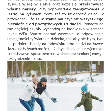
zyskują
wiarę w siebie
oraz uczą się
przełamywać
własne bariery.
Przy odpowiednim zaangażowaniu w
jazdę na łyżwach
może też to utwierdzić dzieci w
przekonaniu, że
są w stanie nauczyć się wszystkiego
niezależnie od początkowych trudności.
Ponadto co
raz częściej szkoły wychodzą na lodowisko w ramach
lekcji WFu. Warto zadbać wcześniej o odpowiednie
umiejętności łyżwiarskie dziecka, tak aby nie było, tym
co podpiera bandę na lodowisku albo siedzi na ławce.
Jazda na łyżwach może także być dla dzieci przyjemnym
i efektywnym sposobem na uwolnienie stłumionej energii
i złagodzenie stresu.