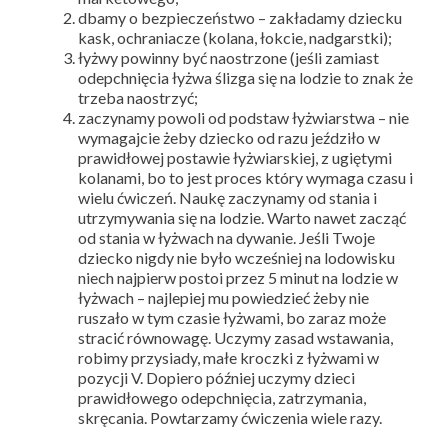
dbamy o bezpieczeństwo – zakładamy dziecku
kask, ochraniacze (kolana, łokcie, nadgarstki);
łyżwy powinny być naostrzone (jeśli zamiast
odepchnięcia łyżwa ślizga się na lodzie to znak że
trzeba naostrzyć;
zaczynamy powoli od podstaw łyżwiarstwa – nie
wymagajcie żeby dziecko od razu jeździło w
prawidłowej postawie łyżwiarskiej, z ugiętymi
kolanami, bo to jest proces który wymaga czasu i
wielu ćwiczeń. Naukę zaczynamy od stania i
utrzymywania się na lodzie. Warto nawet zacząć
od stania w łyżwach na dywanie. Jeśli Twoje
dziecko nigdy nie było wcześniej na lodowisku
niech najpierw postoi przez 5 minut na lodzie w
łyżwach – najlepiej mu powiedzieć żeby nie
ruszało w tym czasie łyżwami, bo zaraz może
stracić równowagę. Uczymy zasad wstawania,
robimy przysiady, małe kroczki z łyżwami w
pozycji V. Dopiero później uczymy dzieci
prawidłowego odepchnięcia, zatrzymania,
skręcania. Powtarzamy ćwiczenia wiele razy.