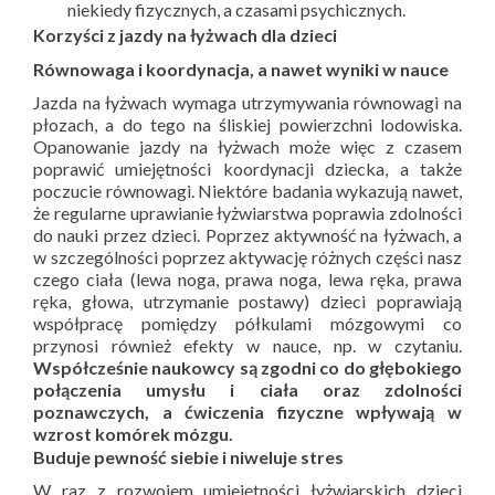
niekiedy fizycznych, a czasami psychicznych.
Korzyści z jazdy na łyżwach dla dzieci
Równowaga i koordynacja, a nawet wyniki w nauce
Jazda na łyżwach wymaga utrzymywania równowagi na
płozach, a do tego na śliskiej powierzchni lodowiska.
Opanowanie jazdy na łyżwach może więc z czasem
poprawić umiejętności koordynacji dziecka, a także
poczucie równowagi. Niektóre badania wykazują nawet,
że regularne uprawianie łyżwiarstwa poprawia zdolności
do nauki przez dzieci. Poprzez aktywność na łyżwach, a
w szczególności poprzez aktywację różnych części nasz
czego ciała (lewa noga, prawa noga, lewa ręka, prawa
ręka, głowa, utrzymanie postawy) dzieci poprawiają
współpracę pomiędzy półkulami mózgowymi co
przynosi również efekty w nauce, np. w czytaniu.
Współcześnie naukowcy są zgodni co do głębokiego
połączenia umysłu i ciała oraz zdolności
poznawczych, a ćwiczenia fizyczne wpływają w
wzrost komórek mózgu.
Buduje pewność siebie i niweluje stres
W raz z rozwojem umiejętności łyżwiarskich dzieci