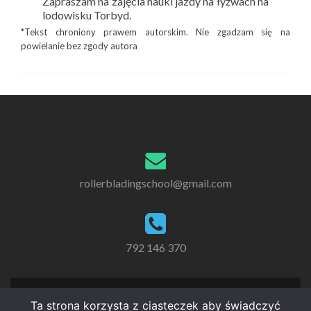
Zapraszam na zajęcia nauki jazdy na łyżwach na
lodowisku Torbyd.
*Tekst chroniony prawem autorskim. Nie zgadzam się na
powielanie bez zgody autora
rollerbladingschool@gmail.com
792 146 370
Ta strona korzysta z ciasteczek aby świadczyć