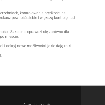
rzchniach, kontrolowania prędkości na
yskasz pewność siebie i większą kontrolę nad
ności. Szkolenie sprawdzi się zarówno dla
 po mieście.
 i odkryj nowe możliwości, jakie dają rolki.
).