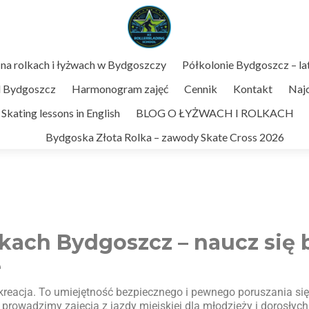
 na rolkach i łyżwach w Bydgoszczy
Półkolonie Bydgoszcz – la
d Bydgoszcz
Harmonogram zajęć
Cennik
Kontakt
Najc
Skating lessons in English
BLOG O ŁYŻWACH I ROLKACH
Bydgoska Złota Rolka – zawody Skate Cross 2026
lkach Bydgoszcz – naucz się 
e
rekreacja. To umiejętność bezpiecznego i pewnego poruszania s
 prowadzimy zajęcia z jazdy miejskiej dla młodzieży i dorosłyc