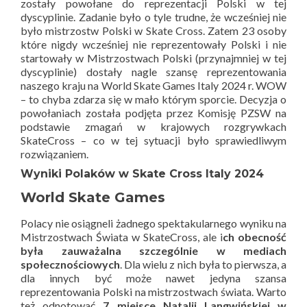
zostały powołane do reprezentacji Polski w tej
dyscyplinie. Zadanie było o tyle trudne, że wcześniej nie
było mistrzostw Polski w Skate Cross. Zatem 23 osoby
które nigdy wcześniej nie reprezentowały Polski i nie
startowały w Mistrzostwach Polski (przynajmniej w tej
dyscyplinie) dostały nagle szansę reprezentowania
naszego kraju na World Skate Games Italy 2024 r. WOW
– to chyba zdarza się w mało którym sporcie. Decyzja o
powołaniach została podjęta przez Komisję PZSW na
podstawie zmagań w krajowych rozgrywkach
SkateCross – co w tej sytuacji było sprawiedliwym
rozwiązaniem.
Wyniki Polaków w Skate Cross Italy 2024
World Skate Games
Polacy nie osiągneli żadnego spektakularnego wyniku na
Mistrzostwach Świata w SkateCross, ale i
ch obecność
była zauważalna szczególnie w mediach
społecznościowych
. Dla wielu z nich była to pierwsza, a
dla innych być może nawet jedyna szansa
reprezentowania Polski na mistrzostwach świata. Warto
też odnotować
7 miejsce Natalii Langwińskiej w