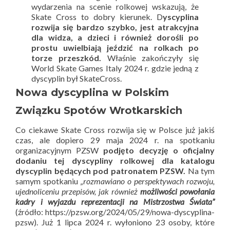
wydarzenia na scenie rolkowej wskazują, że
Skate Cross to dobry kierunek. D
yscyplina
rozwija się bardzo szybko, jest atrakcyjna
dla widza, a dzieci i również dorośli po
prostu uwielbiają jeździć na rolkach po
torze przeszkód.
Właśnie zakończyły się
World Skate Games Italy 2024 r. gdzie jedną z
dyscyplin był SkateCross.
Nowa dyscyplina w Polskim
Związku Spotów Wrotkarskich
Co ciekawe Skate Cross rozwija się w Polsce już jakiś
czas, ale dopiero 29 maja 2024 r. na spotkaniu
organizacyjnym PZSW
podjęto decyzję o oficjalny
dodaniu tej dyscypliny rolkowej dla katalogu
dyscyplin będących pod patronatem PZSW.
Na tym
samym spotkaniu
„rozmawiano o perspektywach rozwoju,
ujednoliceniu przepisów, jak również
możliwości powołania
kadry i wyjazdu reprezentacji na Mistrzostwa Świata”
(źródło: https://pzsw.org/2024/05/29/nowa-dyscyplina-
pzsw). Już 1 lipca 2024 r. wyłoniono 23 osoby, które